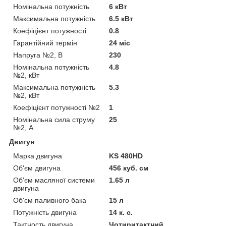
Номінальна потужність
6 кВт
Максимальна потужність
6.5 кВт
Коефіцієнт потужності
0.8
Гарантійний термін
24 міс
Напруга №2, В
230
Номінальна потужність
4.8
№2, кВт
Максимальна потужність
5.3
№2, кВт
Коефіцієнт потужності №2
1
Номінальна сила струму
25
№2, А
Двигун
Марка двигуна
KS 480HD
Об'єм двигуна
456 куб. см
Об'єм масляної системи
1.65 л
двигуна
Об'єм паливного бака
15 л
Потужність двигуна
14 к. с.
Тактность двигуна
Чотиритактний