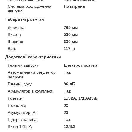
Система охолодження
Повітряна
двигуна
Габаритні розміри
Довжина
765 мм
Висота
530 мм
Ширина
630 мм
Вага
117 кг
Додаткові характеристики
Режими запуску
Електростартер
Автоматичний регулятор
Так
напруги
Рівень шуму
96 дБ
Акумулятор в комплекті
Так
Розетки
1х32А, 1*16А(3ф)
Рама, мм
32
Акумулятор, Ah
32
Підігрів палива
Так
Вихід 12В, А
12/8.3