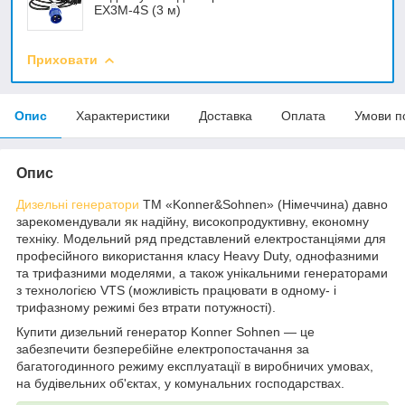
EX3M-4S (3 м)
Приховати
Опис
Характеристики
Доставка
Оплата
Умови п
Опис
Дизельні генератори
ТМ «Konner&Sohnen» (Німеччина) давно
зарекомендували як надійну, високопродуктивну, економну
техніку. Модельний ряд представлений електростанціями для
професійного використання класу Heavy Duty, однофазними
та трифазними моделями, а також унікальними генераторами
з технологією VTS (можливість працювати в одному- і
трифазному режимі без втрати потужності).
Купити дизельний генератор Konner Sohnen — це
забезпечити безперебійне електропостачання за
багатогодинного режиму експлуатації в виробничих умовах,
на будівельних об'єктах, у комунальних господарствах.