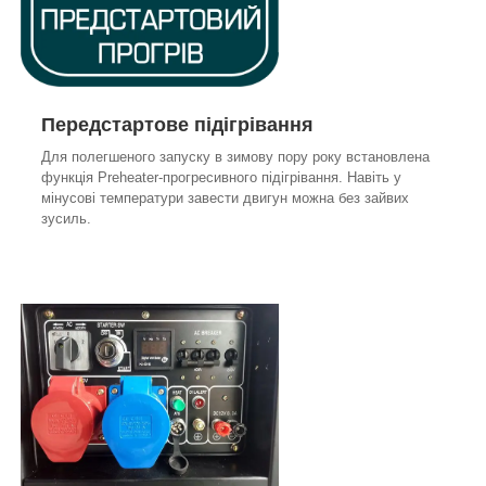
Передстартове підігрівання
Для полегшеного запуску в зимову пору року встановлена
функція Preheater-прогресивного підігрівання. Навіть у
мінусові температури завести двигун можна без зайвих
зусиль.