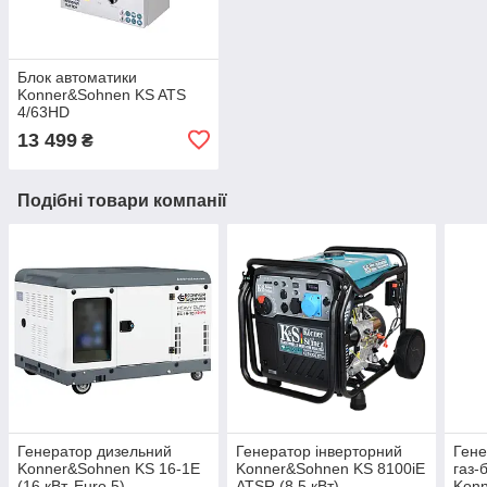
Блок автоматики
Konner&Sohnen KS ATS
4/63HD
13 499
₴
Подібні товари компанії
Генератор дизельний
Генератор інверторний
Гене
Konner&Sohnen KS 16-1E
Konner&Sohnen KS 8100iE
газ-
(16 кВт, Euro 5)
ATSR (8.5 кВт)
Konn