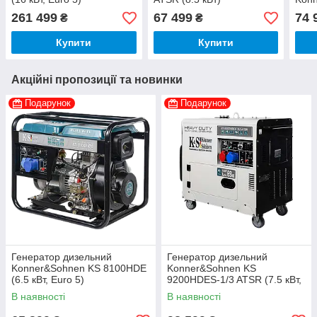
G (8
261 499
67 499
74 
₴
₴
Купити
Купити
Акційні пропозиції та новинки
Подарунок
Подарунок
Генератор дизельний
Генератор дизельний
Konner&Sohnen KS 8100HDE
Konner&Sohnen KS
(6.5 кВт, Euro 5)
9200HDES-1/3 ATSR (7.5 кВт,
Euro 5)
В наявності
В наявності