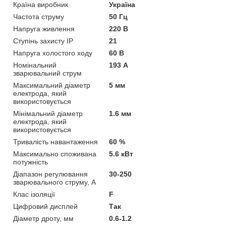
Країна виробник
Україна
Частота струму
50 Гц
Напруга живлення
220 В
Ступінь захисту IP
21
Напруга холостого ходу
60 В
Номінальний
193 А
зварювальний струм
Максимальний діаметр
5 мм
електрода, який
використовується
Мінімальний діаметр
1.6 мм
електрода, який
використовується
Тривалість навантаження
60 %
Максимально споживана
5.6 кВт
потужність
Діапазон регулювання
30-250
зварювального струму, А
Клас ізоляції
F
Цифровий дисплей
Так
Діаметр дроту, мм
0.6-1.2