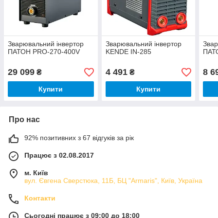
Зварювальний інвертор
Зварювальний інвертор
Звар
ПАТОН PRO-270-400V
KENDE IN-285
ПАТ
29 099
4 491
8 6
₴
₴
Купити
Купити
Про нас
92% позитивних з 67 відгуків за рік
Працює з 02.08.2017
м. Київ
вул. Євгена Сверстюка, 11Б, БЦ "Armaris", Київ, Україна
Контакти
Сьогодні працює з 09:00 до 18:00