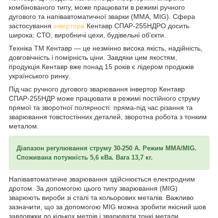
комбінованого типу, може працювати в режимі ручного
дугового та напівавтоматичної зварки (MMA, MIG). Сфера
застосування
інвертора
Кентавр СПАР-255НДРО досить
широка: СТО, виробничі цехи, будівельні об'єкти.
Техніка ТМ Кентавр — це незмінно висока якість, надійність,
довговічність і помірність ціни. Завдяки цим якостям,
продукція Кентавр вже понад 15 років є лідером продажів
українського ринку.
Під час ручного дугового зварювання інвертор Кентавр
СПАР-255НДР може працювати в режимі постійного струму
прямої та зворотної полярності: пряма-під час різання та
зварювання товстостінних деталей, зворотна робота з тонким
металом.
Діапазон регулювання струму 30-250 А. Режим MMA/MIG.
Споживана потужність 5,6 кВа. Вага 13,7 кг.
Напівавтоматичне зварювання здійснюється електродним
дротом. За допомогою цього типу зварювання (MIG)
зварюють вироби зі сталі та кольорових металів. Важливо
зазначити, що за допомогою MIG можна зробити якісний шов
завдовжки до кількох метрів і зварювати тонкі метали.