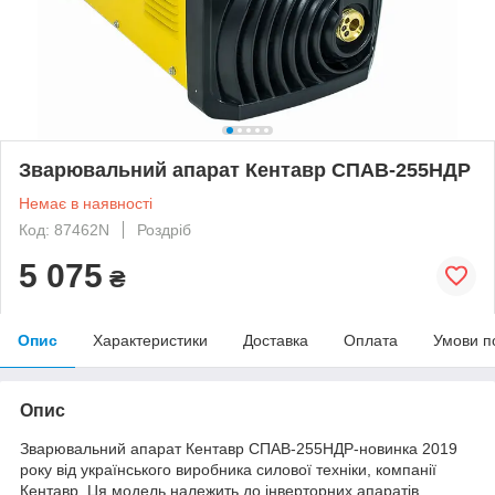
Зварювальний апарат Кентавр СПАВ-255НДР
Немає в наявності
Код: 87462N
Роздріб
5 075
₴
Опис
Характеристики
Доставка
Оплата
Умови п
Опис
Зварювальний апарат Кентавр СПАВ-255НДР-новинка 2019
року від українського виробника силової техніки, компанії
Кентавр. Ця модель належить до інверторних апаратів