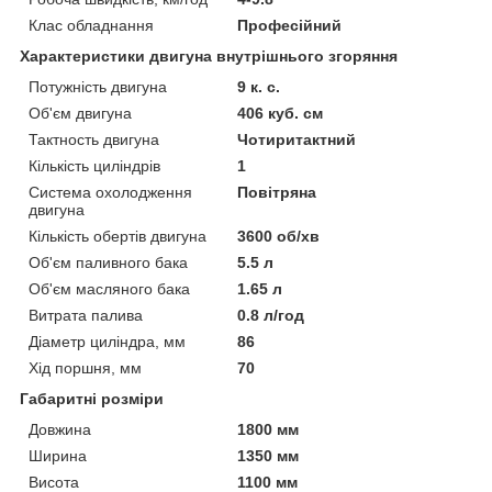
Клас обладнання
Професійний
Характеристики двигуна внутрішнього згоряння
Потужність двигуна
9 к. с.
Об'єм двигуна
406 куб. см
Тактность двигуна
Чотиритактний
Кількість циліндрів
1
Система охолодження
Повітряна
двигуна
Кількість обертів двигуна
3600 об/хв
Об'єм паливного бака
5.5 л
Об'єм масляного бака
1.65 л
Витрата палива
0.8 л/год
Діаметр циліндра, мм
86
Хід поршня, мм
70
Габаритні розміри
Довжина
1800 мм
Ширина
1350 мм
Висота
1100 мм