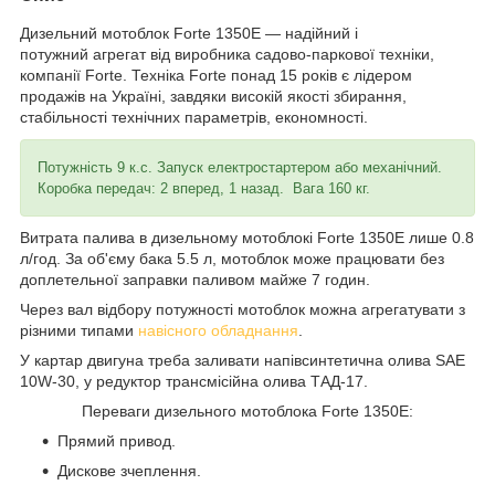
Дизельний мотоблок Forte 1350E — надійний і
потужний агрегат від виробника садово-паркової техніки,
компанії Forte. Техніка Forte понад 15 років є лідером
продажів на Україні, завдяки високій якості збирання,
стабільності технічних параметрів, економності.
Потужність 9 к.с. Запуск електростартером або механічний.
Коробка передач: 2 вперед, 1 назад. Вага 160 кг.
Витрата палива в дизельному мотоблокі Forte 1350E лише 0.8
л/год. За об'єму бака 5.5 л, мотоблок може працювати без
доплетельної заправки паливом майже 7 годин.
Через вал відбору потужності мотоблок можна агрегатувати з
різними типами
навісного обладнання
.
У картар двигуна треба заливати напівсинтетична олива SAE
10W-30, у редуктор трансмісійна олива ТАД-17.
Переваги дизельного мотоблока Forte 1350Е:
Прямий привод.
Дискове зчеплення.