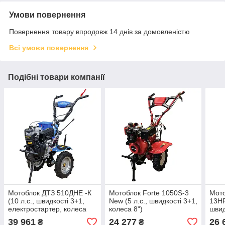
Умови повернення
Повернення товару впродовж 14 днів за домовленістю
Всі умови повернення
Подібні товари компанії
Мотоблок ДТЗ 510ДНЕ -К
Мотоблок Forte 1050S-3
Мот
(10 л.с., швидкості 3+1,
New (5 л.с., швидкості 3+1,
13HP
електростартер, колеса
колеса 8")
швид
4.00-10)
5.00
39 961
24 277
26 
₴
₴