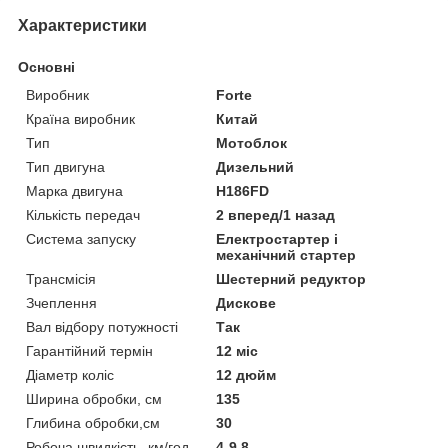
Характеристики
Основні
Виробник
Forte
Країна виробник
Китай
Тип
Мотоблок
Тип двигуна
Дизельний
Марка двигуна
H186FD
Кількість передач
2 вперед/1 назад
Система запуску
Електростартер і
механічний стартер
Трансмісія
Шестерний редуктор
Зчеплення
Дискове
Вал відбору потужності
Так
Гарантійний термін
12 міс
Діаметр коліс
12 дюйм
Ширина обробки, см
135
Глибина обробки,см
30
Робоча швидкість, км/год
4-9.8