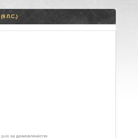
9 Л.С.)
 днів
за домовленістю