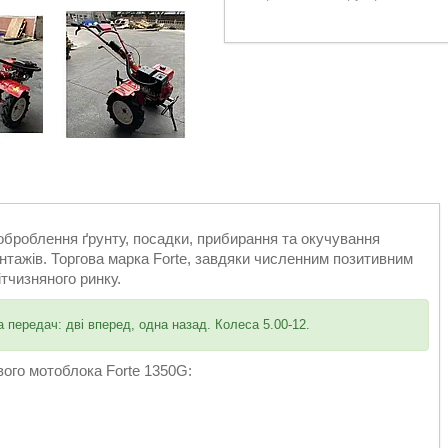
оброблення ґрунту, посадки, прибирання та окучування
нтажів. Торгова марка Forte, завдяки численним позитивним
тчизняного ринку.
а передач: дві вперед, одна назад. Колеса 5.00-12.
ого мотоблока Forte 1350G: