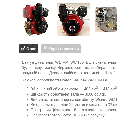
Опис
Характеристики
Двигун дизельний WEIMA WM186FBЕ призначений для 
будівельну техніку
. Вирізняється якістю збирання т
чавунній гільзі. Двигун надійний і економний, об'єм б
Ключові особливості моделі WEIMA WM186FBЕ :
3
Збільшений об'єм двигуна — 406 см
— 418 см
Швидкість обертання вала — 3600 об./хв.
Двигун встановлений на мотоблоку Weima WM
Вихід вала під шліци 25 мм, довжина вала 33 м
Повітряний фільтр подвійного очищення з олив
Електростартер і механічний тип запуску.