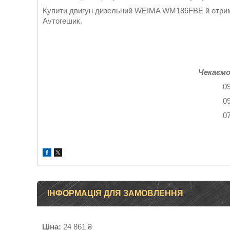
Купити двигун дизельний WEIMA WM186FBЕ й отримат
Avтогешик.
Чекаємо
0
0
0
ІНФОРМАЦІЯ ДЛЯ ЗАМОВЛЕННЯ
Ціна:
24 861 ₴