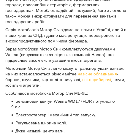
городах, присадибних територіях, фермерських
господарствах. Мотоблок надійний і потужний, його з легкістю
також можна використовувати для перевезення вантажів і
господарських робіт.
Серія мотоблоків Мотор Січ відома не тільки в Україні, але й в
інших країнах СНД, і давно має репутацію перевіреного та
високопродуктивного помічника фермера.
Зараз мотоблоки Мотор Сич комплектуються двигунами
Weima (випускаються за ліцензією компанії Honda), що
підкреслює високі експлуатаційні якості агрегатів.
Мотоблоки Мотор Січ з легко можуть транспортувати вантажі,
на них встановлюється різноманітне
навісне обладнання
-
борони, окучники, картоплі-копичувачі,
снігоприбирачі
, плуги,
косильні агрегати.
Особливості мотоблока Мотор Сич МБ-9Е:
Бензиновий двигун Weima WM177FЕ/Р, потужністю
9 л.с.
Електростартер і механічний тип запуску.
Регульована ширина колії.
Дуже низький центр ваги.