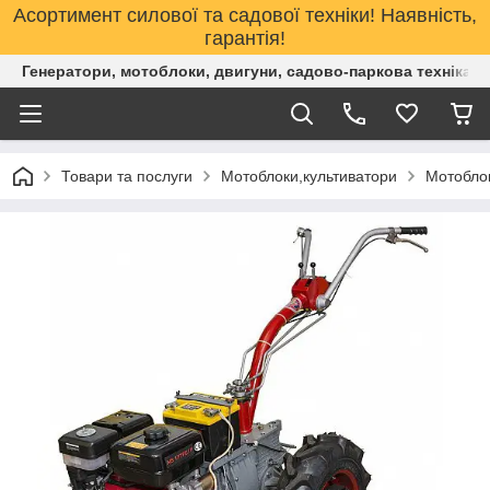
Асортимент силової та садової техніки! Наявність,
гарантія!
Генератори, мотоблоки, двигуни, садово-паркова техніка. 
Товари та послуги
Мотоблоки,культиватори
Мотоблок