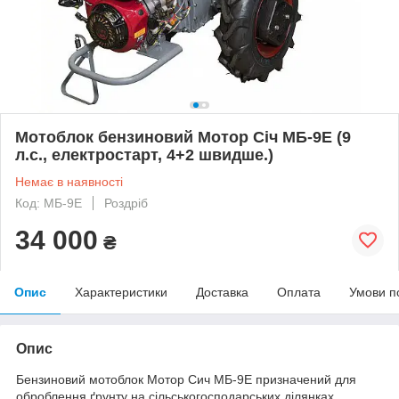
Мотоблок бензиновий Мотор Січ МБ-9Е (9
л.с., електростарт, 4+2 швидше.)
Немає в наявності
Код: МБ-9Е
Роздріб
34 000
₴
Опис
Характеристики
Доставка
Оплата
Умови п
Опис
Бензиновий мотоблок Мотор Сич МБ-9Е призначений для
оброблення ґрунту на сільськогосподарських ділянках,