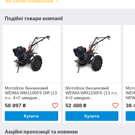
Всі умови повернення
Подібні товари компанії
Мотоблок бензиновий
Мотоблок бензиновий
Мото
WEIMA WM1100F6 Diff (13
WEIMA WM1100F6 (13 л.с,
WEI
л.с, 4+2 швидше.,
4+2 швидше.,
NEW 
диференціал, 5.00-12)
диференціал, 5.00-12)
4.00
58 897
52 488
38 
₴
₴
Купити
Купити
Акційні пропозиції та новинки