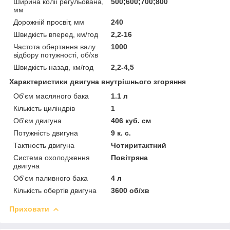
Ширина колії регульована,
500;600;700;800
мм
Дорожній просвіт, мм
240
Швидкість вперед, км/год
2,2-16
Частота обертання валу
1000
відбору потужності, об/хв
Швидкість назад, км/год
2,2-4,5
Характеристики двигуна внутрішнього згоряння
Об'єм масляного бака
1.1 л
Кількість циліндрів
1
Об'єм двигуна
406 куб. см
Потужність двигуна
9 к. с.
Тактность двигуна
Чотиритактний
Система охолодження
Повітряна
двигуна
Об'єм паливного бака
4 л
Кількість обертів двигуна
3600 об/хв
Приховати