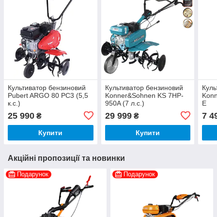
Культиватор бензиновий
Культиватор бензиновий
Куль
Pubert ARGO 80 РC3 (5,5
Konner&Sohnen KS 7HP-
Kon
к.с.)
950A (7 л.с.)
E
25 990
29 999
7 4
₴
₴
Купити
Купити
Акційні пропозиції та новинки
Подарунок
Подарунок