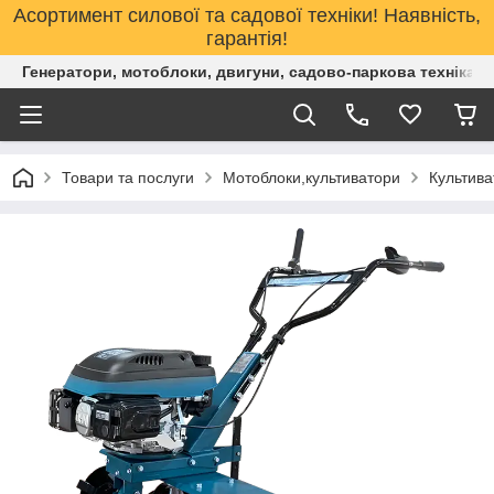
Асортимент силової та садової техніки! Наявність,
гарантія!
Генератори, мотоблоки, двигуни, садово-паркова техніка. 
Товари та послуги
Мотоблоки,культиватори
Культива