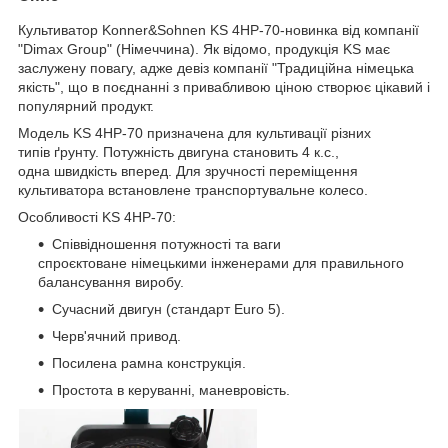
Культиватор Konner&Sohnen KS 4HP-70-новинка від компанії
"Dimax Group" (Німеччина). Як відомо, продукція KS має
заслужену повагу, адже девіз компанії "Традиційна німецька
якість", що в поєднанні з привабливою ціною створює цікавий і
популярний продукт.
Модель KS 4HP-70 призначена для культивації різних
типів ґрунту. Потужність двигуна становить 4 к.с.,
одна швидкість вперед. Для зручності переміщення
культиватора встановлене транспортувальне колесо.
Особливості KS 4HP-70:
Співвідношення потужності та ваги
спроєктоване німецькими інженерами для правильного
балансування виробу.
Сучасний двигун (стандарт Euro 5).
Черв'ячний привод.
Посилена рамна конструкція.
Простота в керуванні, маневровість.