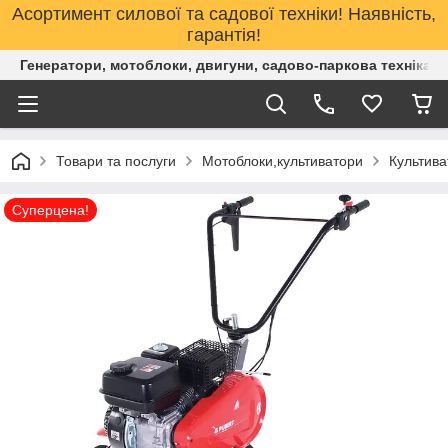
Асортимент силової та садової техніки! Наявність,
гарантія!
Генератори, мотоблоки, двигуни, садово-паркова техніка. 
Товари та послуги
Мотоблоки,культиватори
Культива
Суперцена!