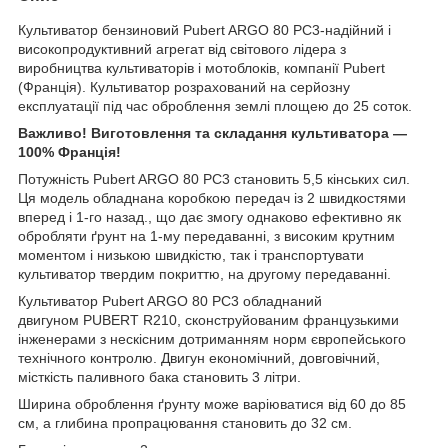
Культиватор бензиновий Pubert ARGO 80 PC3-надійний і
високопродуктивний агрегат від світового лідера з
виробництва культиваторів і мотоблоків, компанії Pubert
(Франція). Культиватор розрахований на серйозну
експлуатації під час оброблення землі площею до 25 соток.
Важливо! Виготовлення та складання культиватора —
100% Франція!
Потужність Pubert ARGO 80 PC3 становить 5,5 кінських сил.
Ця модель обладнана коробкою передач із 2 швидкостями
вперед і 1-го назад., що дає змогу однаково ефективно як
обробляти ґрунт на 1-му передаванні, з високим крутним
моментом і низькою швидкістю, так і транспортувати
культиватор твердим покриттю, на другому передаванні.
Культиватор Pubert ARGO 80 PC3 обладнаний
двигуном
PUBERT R210, сконструйованим французькими
інженерами з нескісним дотриманням норм європейського
технічного контролю. Двигун економічний, довговічний,
місткість паливного бака становить 3 літри.
Ширина оброблення ґрунту може варіюватися від 60 до 85
см, а глибина пропрацювання становить до 32 см.