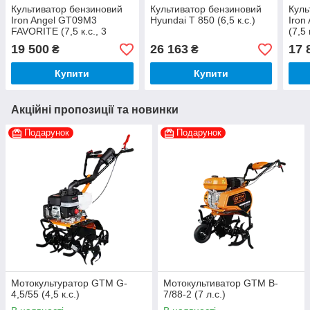
Культиватор бензиновий
Культиватор бензиновий
Куль
Iron Angel GT09M3
Hyundai T 850 (6,5 к.с.)
Iron
FAVORITE (7,5 к.с., 3
(7,5 
швидкості вперед, 1
впер
19 500
26 163
17 
₴
₴
назад)
Купити
Купити
Акційні пропозиції та новинки
Подарунок
Подарунок
Мотокультуратор GTM G-
Мотокультиватор GTM B-
4,5/55 (4,5 к.с.)
7/88-2 (7 л.с.)