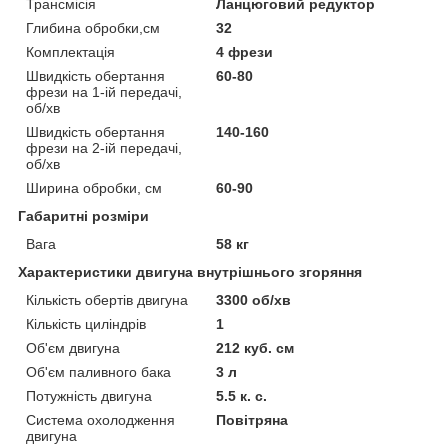
Трансмісія
Ланцюговий редуктор
Глибина обробки,см
32
Комплектація
4 фрези
Швидкість обертання
60-80
фрези на 1-ій передачі,
об/хв
Швидкість обертання
140-160
фрези на 2-ій передачі,
об/хв
Ширина обробки, см
60-90
Габаритні розміри
Вага
58 кг
Характеристики двигуна внутрішнього згоряння
Кількість обертів двигуна
3300 об/хв
Кількість циліндрів
1
Об'єм двигуна
212 куб. см
Об'єм паливного бака
3 л
Потужність двигуна
5.5 к. с.
Система охолодження
Повітряна
двигуна