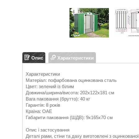
Опис
Характеристики
Характеристики
Матеріал:
пофарбована оцинкована сталь
Цвет:
зелений із білим
Довжина/ширина/висота:
202x122x181 cм
Вага паковання (брутто):
40 кг
Гарантія:
8 років
Країна:
ОАЕ
Габарити паковання (ШДВ):
9x165x70 см
Опис і застосування
Деталі рами, стіни та даху виготовлені з оцинкован