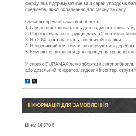
фарбу, яка підтримуватиме ваш сарай упродовж багат
предметів, як-от обладнання для газону та саду.
Основні переваги сараю/госпблока:
1. Гарячооцинкована сталь для надійного захисту від
2. Спроєктована конструкція даху з 2 вентиляційним
3. На 20% товстіша сталь, ніж звичайні навіси
4. Непроникний для комах, що харчуються деревом
5. Компактне паковання для спрощення транспорту
У сараях DURAMAX легко зберігати снігоприбиральну
або дизельний генератор,
садовий інвентар
, отрути 
ІНФОРМАЦІЯ ДЛЯ ЗАМОВЛЕННЯ
Ціна:
14 670 ₴