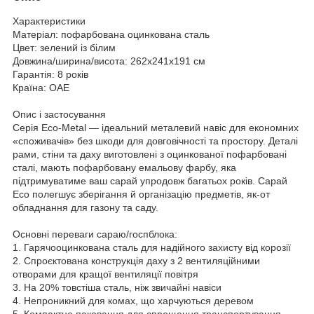
Характеристики
Матеріал:
пофарбована оцинкована сталь
Цвет:
зелений із білим
Довжина/ширина/висота:
262x241x191 cм
Гарантія:
8 років
Країна:
ОАЕ
Опис і застосування
Серія Eco-Metal — ідеальний металевий навіс для економних
«споживачів» без шкоди для довговічності та простору. Деталі
рами, стіни та даху виготовлені з оцинкованої пофарбовані
сталі, мають пофарбовану емальову фарбу, яка
підтримуватиме ваш сарай упродовж багатьох років. Сарай
Eco полегшує зберігання й організацію предметів, як-от
обладнання для газону та саду.
Основні переваги сараю/госпблока:
1. Гарячооцинкована сталь для надійного захисту від корозії
2. Спроєктована конструкція даху з 2 вентиляційними
отворами для кращої вентиляції повітря
3. На 20% товстіша сталь, ніж звичайні навіси
4. Непроникний для комах, що харчуються деревом
5. Компактне паковання для спрощення транспортування.