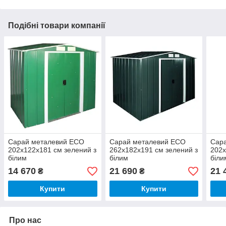
Подібні товари компанії
Сарай металевий ECO
Сарай металевий ECO
Сар
202x122x181 см зелений з
262x182x191 см зелений з
202x
білим
білим
біли
14 670
21 690
21 
₴
₴
Купити
Купити
Про нас