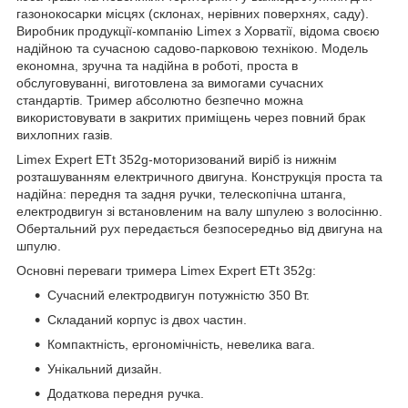
газонокосарки місцях (склонах, нерівних поверхнях, саду).
Виробник продукції-компанію Limex з Хорватії, відома своєю
надійною та сучасною садово-парковою технікою. Модель
економна, зручна та надійна в роботі, проста в
обслуговуванні, виготовлена за вимогами сучасних
стандартів. Тример абсолютно безпечно можна
використовувати в закритих приміщень через повний брак
вихлопних газів.
Limex Expert ETt 352g-моторизований виріб із нижнім
розташуванням електричного двигуна. Конструкція проста та
надійна: передня та задня ручки, телескопічна штанга,
електродвигун зі встановленим на валу шпулею з волосінню.
Обертальний рух передається безпосередньо від двигуна на
шпулю.
Основні переваги тримера Limex Expert ETt 352g:
Сучасний електродвигун потужністю 350 Вт.
Складаний корпус із двох частин.
Компактність, ергономічність, невелика вага.
Унікальний дизайн.
Додаткова передня ручка.