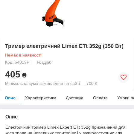
Тример електричний Limex ETt 352g (350 Вт)
Немає в наявності
Код: 54019P
Роздріб
405
₴
Мінімальна сума замовлення на сайті — 700 ₴
Опис
Характеристики
Доставка
Оплата
Умови п
Опис
Електричний тример Limex Expert ETt 352g призначений для
коса трави на невеликих територіях і у важкодоступних для