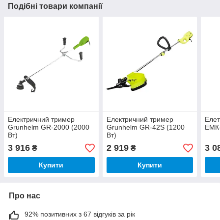
Подібні товари компанії
Електричний тример
Електричний тример
Елет
Grunhelm GR-2000 (2000
Grunhelm GR-42S (1200
ЕМК-
Вт)
Вт)
3 916
2 919
3 0
₴
₴
Купити
Купити
Про нас
92% позитивних з 67 відгуків за рік