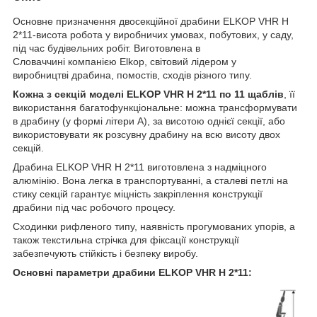
Основне призначення двосекційної драбини ELKOP VHR H
2*11-висота робота у виробничих умовах, побутових, у саду,
під час будівельних робіт. Виготовлена в
Словаччині компанією Elkop, світовий лідером у
виробництві драбина, помостів, сходів різного типу.
Кожна з секцій моделі ELKOP VHR H 2*11 по 11 щаблів
, її
використання багатофункціональне: можна трансформувати
в драбину (у формі літери А), за висотою однієї секції, або
використовувати як розсувну драбину на всю висоту двох
секцій.
Драбина ELKOP VHR H 2*11 виготовлена з надміцного
алюмінію. Вона легка в транспортуванні, а сталеві петлі на
стику секцій гарантує міцність закріплення конструкції
драбини під час робочого процесу.
Сходинки рифленого типу, наявність прогумованих упорів, а
також текстильна стрічка для фіксації конструкції
забезпечують стійкість і безпеку виробу.
Основні параметри драбини ELKOP VHR H 2*11: