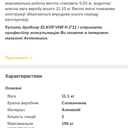
максимальна робоча висота становить 6,03 м, водночас
власна вага виробу всього 11,10 кг. Високі якісні показники
конструкції зберігаються впродовж усього періоду
експлуатації,
Купити драбину ELKOP VHR Н 2*11 і отримати
професійну консультацію Ви можете в інтернет-
магазині Avтогешик.
Приховати
Характеристики
Основні
Вага
11.1 кг
Країна виробник
Словаччина
Матеріал
Алюміній
Кількість секцій
2
Максимальне
150 кг
навантаження