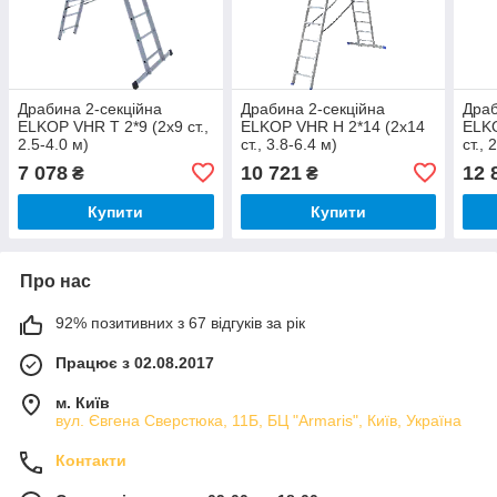
Драбина 2-секційна
Драбина 2-секційна
Драб
ELKOP VHR T 2*9 (2х9 ст.,
ELKOP VHR H 2*14 (2х14
ELKO
2.5-4.0 м)
ст., 3.8-6.4 м)
ст., 
7 078
10 721
12 
₴
₴
Купити
Купити
Про нас
92% позитивних з 67 відгуків за рік
Працює з 02.08.2017
м. Київ
вул. Євгена Сверстюка, 11Б, БЦ "Armaris", Київ, Україна
Контакти