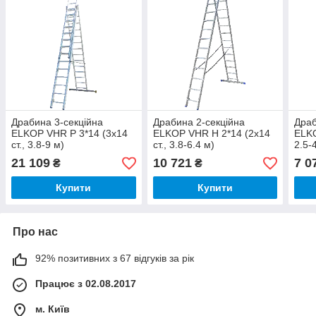
Драбина 3-секційна
Драбина 2-секційна
Драб
ELKOP VHR Р 3*14 (3х14
ELKOP VHR H 2*14 (2х14
ELKO
ст., 3.8-9 м)
ст., 3.8-6.4 м)
2.5-
21 109
10 721
7 0
₴
₴
Купити
Купити
Про нас
92% позитивних з 67 відгуків за рік
Працює з 02.08.2017
м. Київ