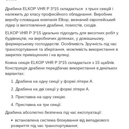
Драбина ELKOP VHR Р 3*15 складається з трьох секцій і
належить до класу професійного обладнання. Виробник
виробу-словацька компанія Elkop, визнаний європейський
лідер із виготовлення драбини, помостів, сходів.
ELKOP VHR Р 3*15 ідеально підходить для висотних робіт у
будівництві, на виробничих ділянках, у домашньому,
фермерському господарстві. Особливість Зручність під час
транспортування та зберігання, можливість використання в
закритих приміщеннях і на вулиці.
Кожна секція ELKOP VHR Р 3*15 складається з 15 щаблів.
Конструкція драбини передбачає використання в декількох
варіантах:
Драбина на одну секції у формі літери А.
Драбина на дві секції у формі літери А.
Приставна на одну секцію.
Приставна на три секції.
Драбина абсолютно безпечна під час експлуатації:
встановлена система блокування від випадкового
розкриття під час транспортування;