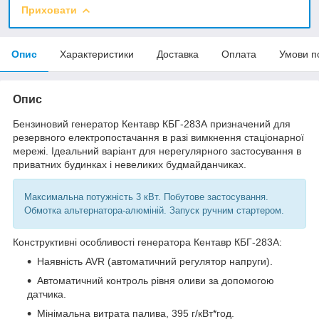
Приховати
Опис
Характеристики
Доставка
Оплата
Умови п
Опис
Бензиновий генератор Кентавр КБГ-283А призначений для
резервного електропостачання в разі вимкнення стаціонарної
мережі. Ідеальний варіант для нерегулярного застосування в
приватних будинках і невеликих будмайданчиках.
Максимальна потужність 3 кВт. Побутове застосування.
Обмотка альтернатора-алюміній. Запуск ручним стартером.
Конструктивні особливості генератора Кентавр КБГ-283А:
Наявність AVR (автоматичний регулятор напруги).
Автоматичний контроль рівня оливи за допомогою
датчика.
Мінімальна витрата палива, 395 г/кВт*год.