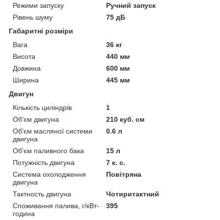
Режими запуску
Ручний запуск
Рівень шуму
75 дБ
Габаритні розміри
Вага
36 кг
Висота
440 мм
Довжина
600 мм
Ширина
445 мм
Двигун
Кількість циліндрів
1
Об'єм двигуна
210 куб. см
Об'єм масляної системи
0.6 л
двигуна
Об'єм паливного бака
15 л
Потужність двигуна
7 к. с.
Система охолодження
Повітряна
двигуна
Тактность двигуна
Чотиритактний
Споживання палива, г/кВт-
395
година