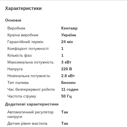
Характеристики
Основні
Виробник
Кентавр
Країна виробник
Україна
Гарантійний термін
24 міс
Коефіцієнт потужності
1
Кількість фаз
1
Максимальна потужність
3 кВт
Напруга
220 В
Номінальна потужність
2.8 кВт
Тип палива
Бензин
Час безперервної роботи
11 годин
Частота струму
50 Гц
Додаткові характеристики
Автоматичний регулятор
Так
напруги
Датчик рівня мастила
Так