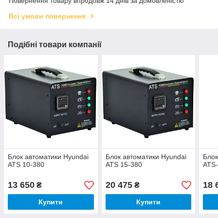
Повернення товару впродовж 14 днів за домовленістю
Всі умови повернення
Подібні товари компанії
Блок автоматики Hyundai
Блок автоматики Hyundai
Блок
ATS 10-380
ATS 15-380
ATS
13 650
20 475
18 
₴
₴
Купити
Купити