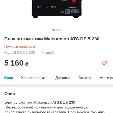
Блок автоматики Malcomson ATS DE 5‐230
Немає в наявності
Код: ATS DE 5‐230
Роздріб
5 160
₴
Опис
Характеристики
Доставка
Оплата
Умови п
Опис
Блок автоматики Malcomson ATS DE 5-230
(Великобританія) призначений для під'єднання до
однофазного дизельного генератора. Блок виконує функцію