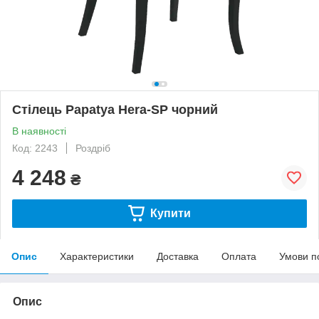
Стілець Papatya Hera-SP чорний
В наявності
Код: 2243
Роздріб
4 248
₴
Купити
Опис
Характеристики
Доставка
Оплата
Умови п
Опис