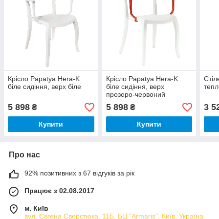
Крісло Papatya Hera-K
Крісло Papatya Hera-K
Стіл
біле сидіння, верх біле
біле сидіння, верх
тепл
прозоро-червоний
5 898
5 898
3 5
₴
₴
Купити
Купити
Про нас
92% позитивних з 67 відгуків за рік
Працює з 02.08.2017
м. Київ
вул. Євгена Сверстюка, 11Б, БЦ "Armaris", Київ, Україна