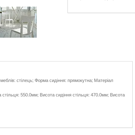
 меблів: стілець; Форма сидіння: прямокутна; Матеріал
 стільця: 550.0мм; Висота сидіння стільця: 470.0мм; Висота