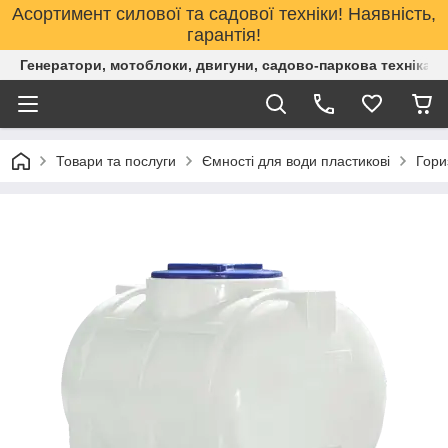
Асортимент силової та садової техніки! Наявність,
гарантія!
Генератори, мотоблоки, двигуни, садово-паркова техніка. 
Товари та послуги
Ємності для води пластикові
Гори