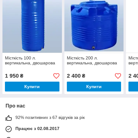
Місткість 100 л.
Місткість 200 л.
Міст
вертикальна, двошарова
вертикальна, двошарова
верт
1 950
2 400
2 4
₴
₴
Купити
Купити
Про нас
92% позитивних з 67 відгуків за рік
Працює з 02.08.2017