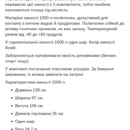
перевагою цієї ємності є її компактність, тобто неабияк
економиться площа під місткість.
Матеріал ємності 1000 л-поліетилен, допустимий для
контакту з питною водою й продуктами. Поліетилен стійкий до
впливу сонячних променів, не має запаху. Температурний
режим від -40 до +60 градусів.
У горизонтальної ємності 1000 л один шар. Колір ємності
білий.
Забороняється наповнювати ємність речовинами (бензин.
спирт тощо).
У комплекті постачання пластикові штуцери. За бажання
замовника, їх можна замінити на латунні.
Характеристики ємності 1000 л:
Довжина 138 см.
Ширина 97 см.
Висота 106 см.
Діаметр горловини 35 см.
Один шар.
Вага 34,7 кг.