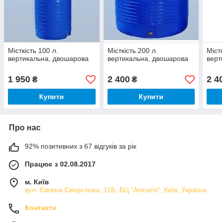
Місткість 100 л.
Місткість 200 л.
Міст
вертикальна, двошарова
вертикальна, двошарова
верт
1 950
2 400
2 4
₴
₴
Купити
Купити
Про нас
92% позитивних з 67 відгуків за рік
Працює з 02.08.2017
м. Київ
вул. Євгена Сверстюка, 11Б, БЦ "Armaris", Київ, Україна
Контакти