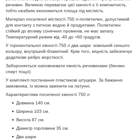
речовин. Великою перевагою цієї ємності є її компактність,
тобто неабияк економиться площа під місткість.
Матеріал посиленої місткості 750 л-поліетилен, допустимий
для контакту з питною водою й продуктами. Поліетилен
стійкий до впливу сонячних променів, не має запаху.
Температурний режим від -40 до +60 градусів.
У горизонтальної ємності 750 л два шари: зовнішній синього
кольору, внутрішній-блакитний. Крім того, міцність забезпечує
додаткове ребро жорсткості.
Забороняється наповнювати ємність речовинами (бензин.
спирт тощо).
У комплекті постачання пластикові штуцери. За бажання
замовника, їх можна замінити на латунні.
Характеристики посиленої ємності 750 л:
Довжина 140 см.
Ширина 103 см.
Висота 87 см.
Діаметр горловини 35 см.
Два шари.