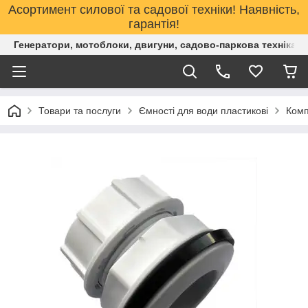
Асортимент силової та садової техніки! Наявність,
гарантія!
Генератори, мотоблоки, двигуни, садово-паркова техніка. 
Товари та послуги
Ємності для води пластикові
Комп