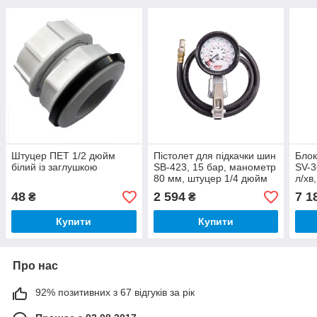
Штуцер ПЕТ 1/2 дюйм
Пістолет для підкачки шин
Блок
білий із заглушкою
SB-423, 15 бар, манометр
SV-3
80 мм, штуцер 1/4 дюйм
л/хв
Mighty Seven
Sev
48
2 594
7 1
₴
₴
Купити
Купити
Про нас
92% позитивних з 67 відгуків за рік