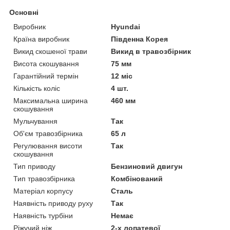
Основні
Виробник
Hyundai
Країна виробник
Південна Корея
Викид скошеної трави
Викид в травозбірник
Висота скошування
75 мм
Гарантійний термін
12 міс
Кількість коліс
4 шт.
Максимальна ширина
460 мм
скошування
Мульчування
Так
Об'єм травозбірника
65 л
Регулювання висоти
Так
скошування
Тип приводу
Бензиновий двигун
Тип травозбірника
Комбінований
Матеріал корпусу
Сталь
Наявність приводу руху
Так
Наявність турбіни
Немає
Ріжучий ніж
2-х лопатевої