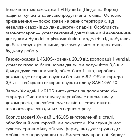
Бензинові газонокосарки ТМ Hyundai (Південна Корея) —
надійна, сучасна та високопродуктивна техніка. Основне
призначення — покос трави на різних територіях, від
невеликих газонів до ландшафтних парків. Особливість
газонокосарок — укомплектовані довговічними й економними
двигунами Hyundai, а різноманітність моделей, від побутових
до багатофункціональних, дає змогу виконати практично
будь-яку роботу.
Газонокосарка L 4610S-новинка 2019 від корпорації Hyundai,
укомплектована бензиновим двигуном потужністю 3,5 к. с.
Двигун дуже економічний, об'єм бака 1 літр, виробник
рекомендує використовувати бензин А-92. Об'єм картера —
0,6 л — найкраще використовувати оливу SAE 10W-40.
Запуск Хюндай L 4610S виконується за допомогою кік-
стартера. Система запуску передбачає автоматичну
декомпресію, що забезпечує легкість і ефективність,
газонокосарка заводиться з першого разу.
Корпус моделі Хундай L 4610S виготовлений зі сталі,
оброблений антикорозійним покриттям. Конструкція має
сучасну ергономічну обтічну форму, що дуже зручно для
мобільного пересування на обмеженому просторі. Корпус