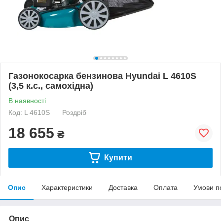
Газонокосарка бензинова Hyundai L 4610S
(3,5 к.с., самохідна)
В наявності
Код: L 4610S
Роздріб
18 655
₴
Купити
Опис
Характеристики
Доставка
Оплата
Умови п
Опис