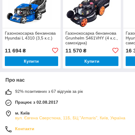
Газонокосарка бензинова
Газонокосарка бензинова
Газо
Hyundai L 4310 (3,5 к.с.)
Grunhelm S461VHY (4 к.с.,
Hyun
самохідна)
само
11 694
11 570
16 
₴
₴
Купити
Купити
Про нас
92% позитивних з 67 відгуків за рік
Працює з 02.08.2017
м. Київ
вул. Євгена Сверстюка, 11Б, БЦ "Armaris", Київ, Україна
Контакти