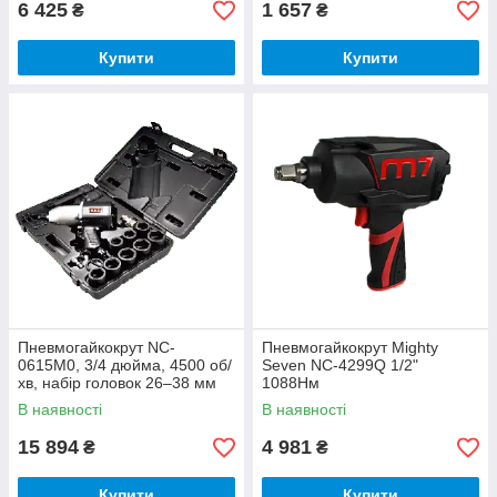
6 425
1 657
₴
₴
Купити
Купити
Пневмогайкокрут NC-
Пневмогайкокрут Mighty
0615M0, 3/4 дюйма, 4500 об/
Seven NC-4299Q 1/2"
хв, набір головок 26–38 мм
1088Нм
Mighty Seven
В наявності
В наявності
15 894
4 981
₴
₴
Купити
Купити